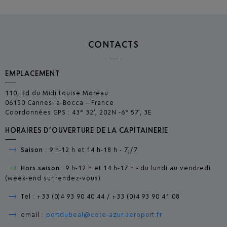
CONTACTS
EMPLACEMENT
110, Bd du Midi Louise Moreau
06150 Cannes-la-Bocca – France
Coordonnées GPS : 43° 32’, 202N -6° 57’, 3E
HORAIRES D’OUVERTURE DE LA CAPITAINERIE
Saison
: 9 h-12 h et 14 h-18 h - 7j/7
Hors saison
: 9 h-12 h et 14 h-17 h - du lundi au vendredi
(week-end sur rendez-vous)
Tel : +33 (0)4 93 90 40 44 / +33 (0)4 93 90 41 08
email :
portdubeal@cote-azur.aeroport.fr