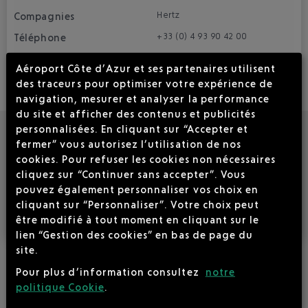
Hertz
+33 (0) 4 93 90 42 00
Aérogare
Aéroport Côte d’Azur et ses partenaires utilisent
des traceurs pour optimiser votre expérience de
TOURAZUR / CPC AZUR
navigation, mesurer et analyser la performance
du site et afficher des contenus et publicités
+33 (0) 4 93 44 88 77
personnalisées. En cliquant sur “Accepter et
Hangar 6 bis
fermer” vous autorisez l’utilisation de nos
cookies. Pour refuser les cookies non nécessaires
Taxi ( Allo Taxi Cannes )
cliquez sur “Continuer sans accepter”. Vous
pouvez également personnaliser vos choix en
+33 (0) 4 93 99 27 27
cliquant sur “Personnaliser”. Votre choix peut
Station taxi
être modifié à tout moment en cliquant sur le
lien “Gestion des cookies” en bas de page du
site.
Pour plus d’information consultez
notre
politique Cookie
.