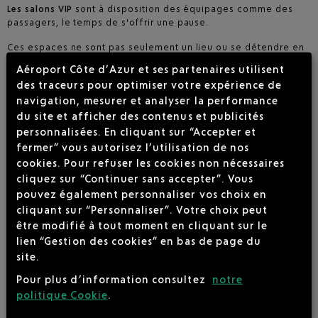
Les salons VIP
sont à disposition des équipages comme des
passagers, le temps de s'offrir une pause.
Ces espaces ne sont pas seulement un lieu ou se détendre en
attendant votre vol, ils allient
confort, discrétion et
Aéroport Côte d’Azur et ses partenaires utilisent
raffinement pour une tranquillité absolue
.
des traceurs pour optimiser votre expérience de
Dans les espaces VIP de l'Aéroport Cannes-Mandelieu, vous
navigation, mesurer et analyser la performance
patienterez en toute sérénité le temps de rejoindre
du site et afficher des contenus et publicités
rapidement et facilement par route ou voie aérienne
personnalisées. En cliquant sur “Accepter et
(hélicoptères) la technopole de Sophia-Antipolis, les stations
fermer” vous autorisez l’utilisation de nos
de ski, mais également Saint-Tropez ou la Principauté de
cookies. Pour refuser les cookies non nécessaires
Monaco.
cliquez sur “Continuer sans accepter”. Vous
Les services d'accueil :
pouvez également personnaliser vos choix en
cliquant sur “Personnaliser”. Votre choix peut
Accompagnement des passagers et des bagages
être modifié à tout moment en cliquant sur le
lien “Gestion des cookies” en bas de page du
Salon VIP et salle de repos équipages avec accès internet
site.
Mise à disposition d’un véhicule de courtoisie pour les
Pour plus d’information consultez
notre
équipages
politique Cookie
.
Parking privatif clôturé avec service voiturier